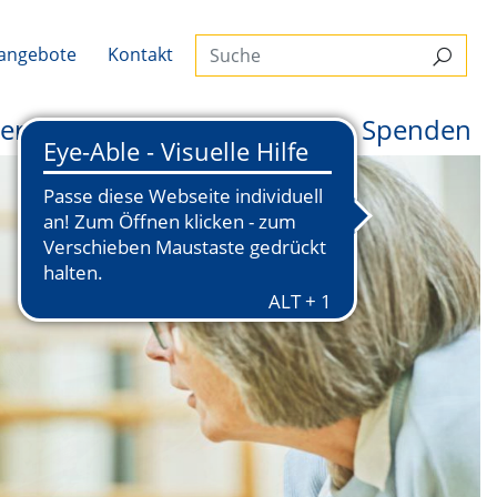
Suc
nangebote
Kontakt
Suche
er uns
News
Rundblick
Spenden