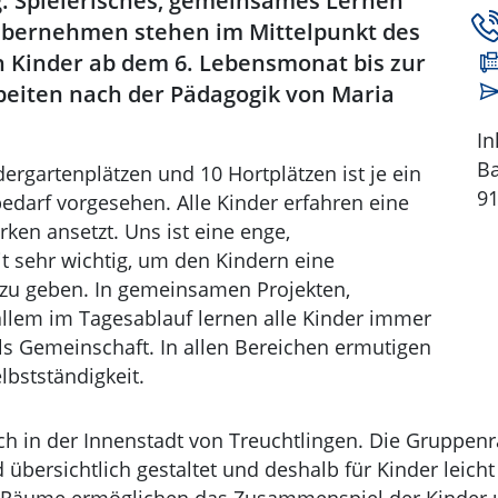
. Spielerisches, gemeinsames Lernen
übernehmen stehen im Mittelpunkt des
n Kinder ab dem 6. Lebensmonat bis zur
rbeiten nach der Pädagogik von Maria
In
Ba
ergartenplätzen und 10 Hortplätzen ist je ein
91
bedarf vorgesehen. Alle Kinder erfahren eine
rken ansetzt. Uns ist eine enge,
sehr wichtig, um den Kindern eine
 zu geben. In gemeinsamen Projekten,
allem im Tagesablauf lernen alle Kinder immer
ls Gemeinschaft. In allen Bereichen ermutigen
lbstständigkeit.
ch in der Innenstadt von Treuchtlingen. Die Gruppen
 übersichtlich gestaltet und deshalb für Kinder leicht z
e Räume ermöglichen das Zusammenspiel der Kinder u