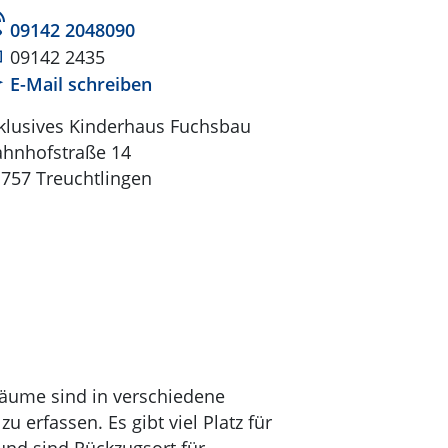
Tel:
09142 2048090
Fax:
09142 2435
Mail:
E-Mail schreiben
klusives Kinderhaus Fuchsbau
hnhofstraße 14
757 Treuchtlingen
räume sind in verschiedene
u erfassen. Es gibt viel Platz für
nd sind Rückzugsort für