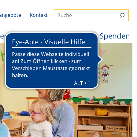
Suc
nangebote
Kontakt
Suche
er uns
News
Rundblick
Spenden