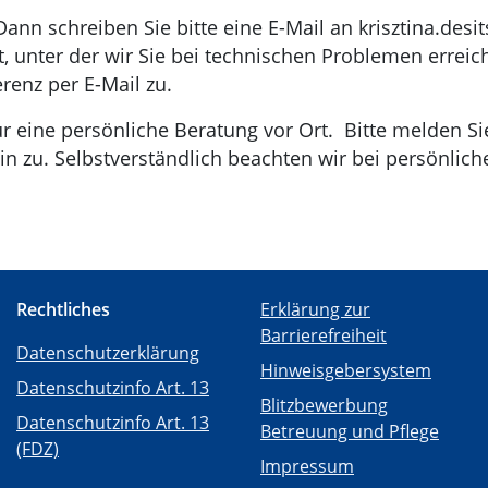
n schreiben Sie bitte eine E-Mail an krisztina.desits
, unter der wir Sie bei technischen Problemen errei
renz per E-Mail zu.
r eine persönliche Beratung vor Ort. Bitte melden Sie
n zu. Selbstverständlich beachten wir bei persönlic
Rechtliches
Erklärung zur
Barrierefreiheit
Datenschutzerklärung
Hinweisgebersystem
Datenschutzinfo Art. 13
Blitzbewerbung
Datenschutzinfo Art. 13
Betreuung und Pflege
(FDZ)
Impressum