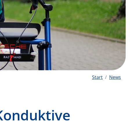
Start
News
Konduktive