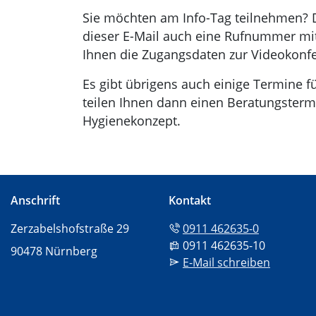
Sie möchten am Info-Tag teilnehmen? Dan
dieser E-Mail auch eine Rufnummer mit
Ihnen die Zugangsdaten zur Videokonfe
Es gibt übrigens auch einige Termine fü
teilen Ihnen dann einen Beratungstermi
Hygienekonzept.
Anschrift
Kontakt
Tel:
Zerzabelshofstraße 29
0911 462635-0
Fax:
0911 462635-10
90478 Nürnberg
Mail:
E-Mail schreiben