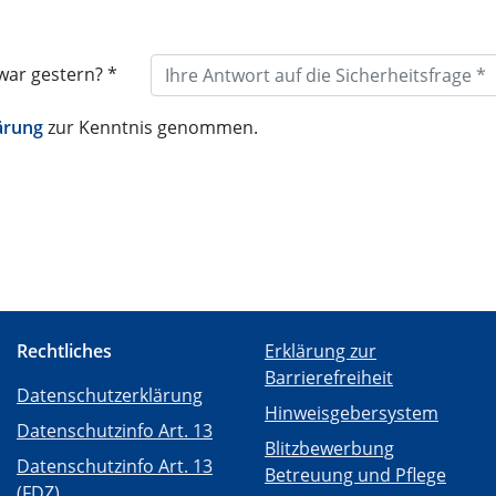
war gestern? *
ärung
zur Kenntnis genommen.
Rechtliches
Erklärung zur
Barrierefreiheit
Datenschutzerklärung
Hinweisgebersystem
Datenschutzinfo Art. 13
Blitzbewerbung
Datenschutzinfo Art. 13
Betreuung und Pflege
(FDZ)