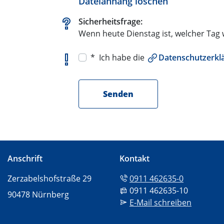
Dateianhang löschen
Sicherheitsfrage:
Wenn heute Dienstag ist, welcher Tag 
* Ich habe die
Datenschutzerkl
Anschrift
Kontakt
Tel:
Zerzabelshofstraße 29
0911 462635-0
Fax:
0911 462635-10
90478 Nürnberg
Mail:
E-Mail schreiben